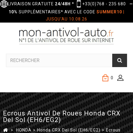
LIVRAISON GRATUITE
24/48H
*
+33(0)768 - 235 680
—
10%
SUPPLÉMENTAIRES* AVEC LE CODE
SUMMER10
|
JUSQU'AU 10.08.26
0
Ecrous Antivol De Roues Honda CRX
Del Sol (EH6/EG2)
>
HONDA
>
Honda CRX Del Sol (EH6/EG2)
>
Ecrous