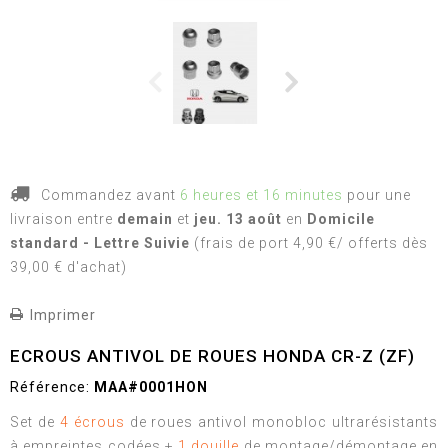
Commandez avant
6 heures et 16 minutes
pour une
livraison
entre
demain
et
jeu. 13 août
en
Domicile
standard - Lettre Suivie
(frais de port 4,90 €/ offerts dès
39,00 € d'achat)
Imprimer
ECROUS ANTIVOL DE ROUES HONDA CR-Z (ZF)
Référence:
MAA#0001HON
Set de
4 écrous
de roues antivol monobloc ultrarésistants
à empreintes codées +
1 douille
de montage/démontage en