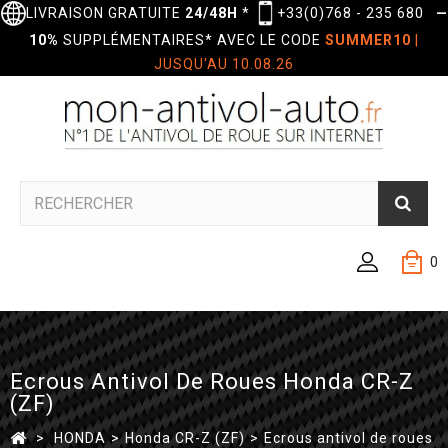
LIVRAISON GRATUITE
24/48H
*
+33(0)768 - 235 680
—
10%
SUPPLÉMENTAIRES* AVEC LE CODE
SUMMER10
|
JUSQU'AU 10.08.26
0
Ecrous Antivol De Roues Honda CR-Z
(ZF)
>
HONDA
>
Honda CR-Z (ZF)
>
Ecrous antivol de roues