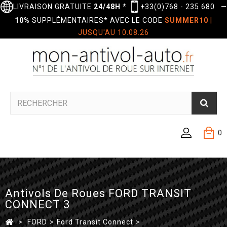
LIVRAISON GRATUITE
24/48H
*
+33(0)768 - 235 680
—
10%
SUPPLÉMENTAIRES* AVEC LE CODE
SUMMER10
|
JUSQU'AU 10.08.26
0
Antivols De Roues FORD TRANSIT
CONNECT 3
>
FORD
>
Ford Transit Connect
>