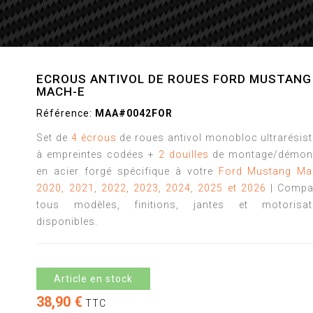
ECROUS ANTIVOL DE ROUES FORD MUSTANG
MACH-E
Référence:
MAA#0042FOR
Set de
4 écrous
de roues antivol monobloc ultrarésis
à empreintes codées +
2 douilles
de montage/démon
en acier forgé spécifique à votre
Ford Mustang Ma
2020, 2021, 2022, 2023, 2024, 2025 et 2026
| Compat
tous modèles, finitions, jantes et motorisat
disponibles.
Article en stock
38,90 €
TTC