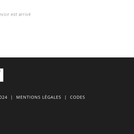
voir est arrivé
0024
|
MENTIONS LÉGALES
|
CODES