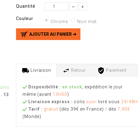
Quantité
Couleur
Chrome
Noir mat
AJOUTER AU PANIER ➔
Livraison
Retour
Paiement
Disponibilité :
en stock
, expédition le jour
nutes
même
(avant
13H00
)
u. 13
Livraison express :
colis
suivi
livré sous
24/48H
Tarif :
gratuit
(dès 39€ en France)
/
dès
7,90€
(Monde)