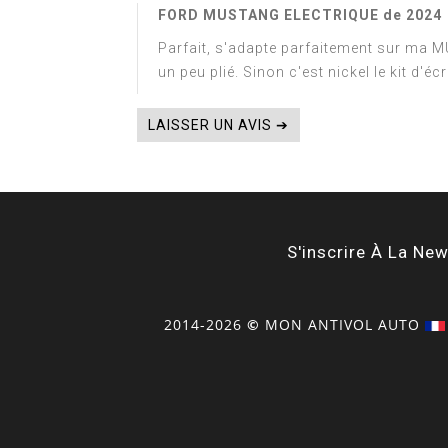
FORD MUSTANG ELECTRIQUE de 2024
Parfait, s'adapte parfaitement sur ma M
un peu plié. Sinon c'est nickel le kit d'é
LAISSER UN AVIS ➔
S'inscrire À La New
2014-2026
©
MON
ANTIVOL
AUTO