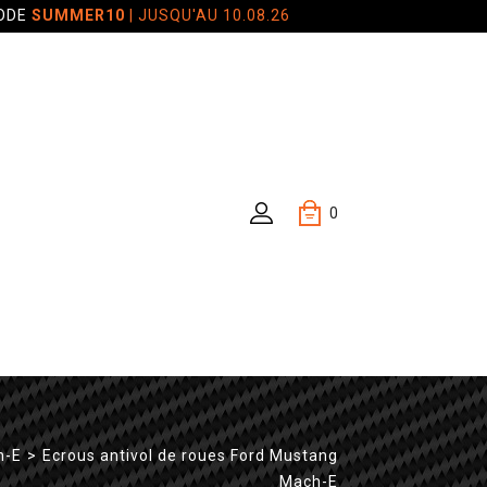
CODE
SUMMER10
| JUSQU'AU 10.08.26
0
h-E
>
Ecrous antivol de roues Ford Mustang
Mach-E