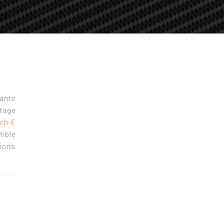
tants
tage
ch-E
ible
ions