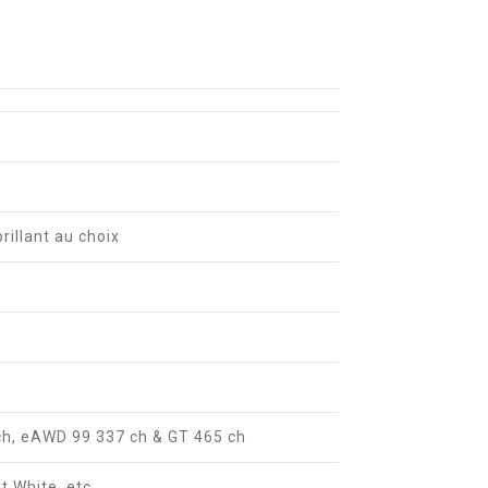
brillant au choix
ch, eAWD 99 337 ch & GT 465 ch
t White, etc.