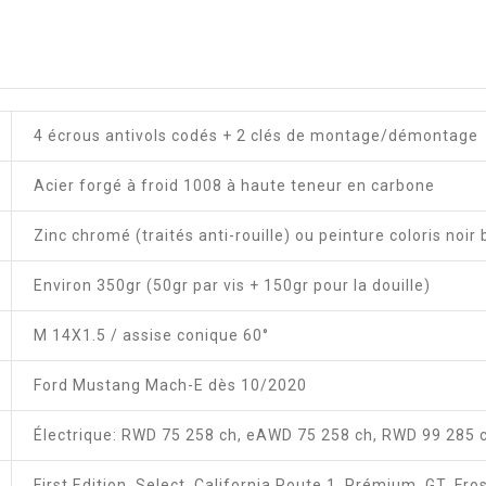
4 écrous antivols codés + 2 clés de montage/démontage
Acier forgé à froid 1008 à haute teneur en carbone
Zinc chromé (traités anti-rouille) ou peinture coloris noir 
Environ 350gr (50gr par vis + 150gr pour la douille)
M 14X1.5 / assise conique 60°
Ford Mustang Mach-E dès 10/2020
Électrique: RWD 75 258 ch, eAWD 75 258 ch, RWD 99 285 
First Edition, Select, California Route 1, Prémium, GT, Fros