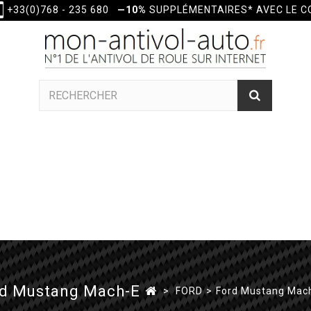
+33(0)768 - 235 680
—10%
SUPPLÉMENTAIRES* AVEC LE 
rd Mustang Mach-E
>
FORD
>
Ford Mustang Mac