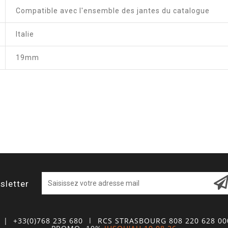
Compatible avec l'ensemble des jantes du catalogue
Italie
19mm
sletter
| +33(0)768 235 680
| RCS STRASBOURG 808 220 628 0