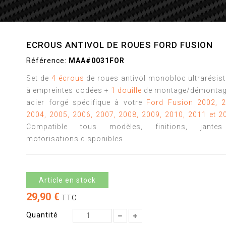
ECROUS ANTIVOL DE ROUES FORD FUSION
Référence:
MAA#0031FOR
Set de
4 écrous
de roues antivol monobloc ultrarésis
à empreintes codées +
1 douille
de montage/démontag
acier forgé spécifique à votre
Ford Fusion 2002, 2
2004, 2005, 2006, 2007, 2008, 2009, 2010, 2011 et 2
Compatible tous modèles, finitions, jante
motorisations disponibles.
Article en stock
29,90 €
TTC
Quantité