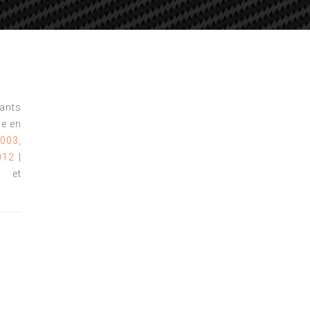
tants
e en
003,
012
|
s et