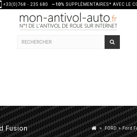
+33(0)768 - 235 680
—10%
SUPPLÉMENTAIRES* AVEC LE 
d Fusion
>
FORD
>
Ford F