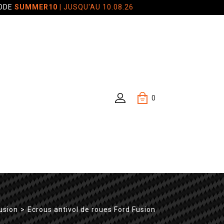
CODE
SUMMER10
| JUSQU'AU 10.08.26
0
usion
>
Ecrous antivol de roues Ford Fusion