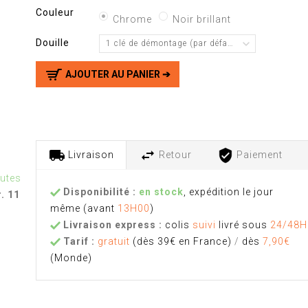
Couleur
Chrome
Noir brillant
Douille
1 clé de démontage (par défaut)
AJOUTER AU PANIER ➔
Livraison
Retour
Paiement
nutes
Disponibilité :
en stock
, expédition le jour
. 11
même
(avant
13H00
)
Livraison express :
colis
suivi
livré sous
24/48H
Tarif :
gratuit
(dès 39€ en France)
/
dès
7,90€
(Monde)