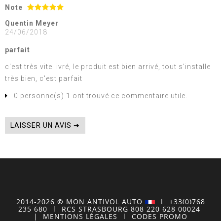
Note
Quentin Meyer
24/06/2018
parfait
c'est très vite livré, le produit est bien arrivé, tout s'installe
très bien, c'est parfait
0 personne(s) 1 ont trouvé ce commentaire utile.
LAISSER UN AVIS ➔
2014-2026
©
MON
ANTIVOL
AUTO
| +33(0)768
235 680
| RCS STRASBOURG 808 220 628 00024
|
MENTIONS LÉGALES
|
CODES PROMO