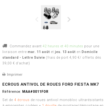
Commandez avant
42 heures et 40 minutes
pour une
livraison
entre
mar. 11 août
et
jeu. 13 août
en
Domicile
standard - Lettre Suivie
(frais de port 4,90 €/ offerts dès
39,00 € d'achat)
Imprimer
ECROUS ANTIVOL DE ROUES FORD FIESTA MK7
Référence:
MAA#0011FOR
Set de
4 écrous
de roues antivol monobloc ultrarésistants
à empreintes codées +
1 douille
de montage/démontage en