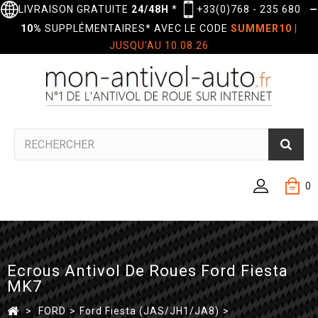
LIVRAISON GRATUITE
24/48H
*
+33(0)768 - 235 680
—
10%
SUPPLÉMENTAIRES* AVEC LE CODE
SUMMER10
|
JUSQU'AU 10.08.26
0
Ecrous Antivol De Roues Ford Fiesta
MK7
>
FORD
>
Ford Fiesta (JAS/JH1/JA8)
>