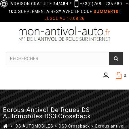
LIVRAISON GRATUITE
24/48H
*
+33(0)768 - 235 680
—
10%
SUPPLÉMENTAIRES* AVEC LE CODE
SUMMER10
|
JUSQU'AU 10.08.26
0
Ecrous Antivol De Roues DS
Automobiles DS3 Crossback
>
DS AUTOMOBILES
>
DS3 Crossback
>
Ecrous antivol