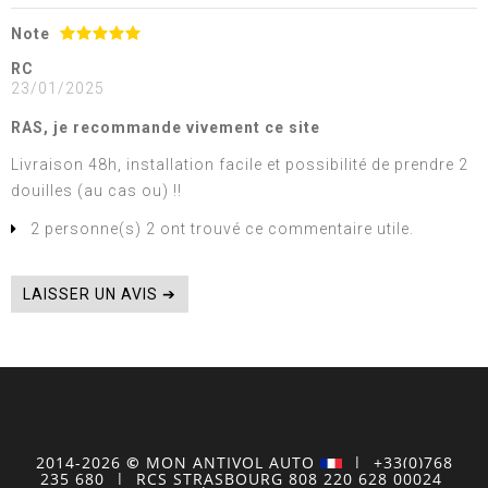
Note
RC
23/01/2025
RAS, je recommande vivement ce site
Livraison 48h, installation facile et possibilité de prendre 2
douilles (au cas ou) !!
2 personne(s) 2 ont trouvé ce commentaire utile.
LAISSER UN AVIS ➔
2014-2026
©
MON
ANTIVOL
AUTO
| +33(0)768
235 680
| RCS STRASBOURG 808 220 628 00024