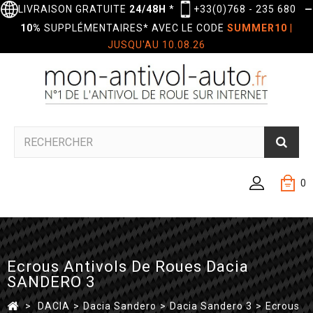
LIVRAISON GRATUITE
24/48H
*
+33(0)768 - 235 680
—
10%
SUPPLÉMENTAIRES* AVEC LE CODE
SUMMER10
|
JUSQU'AU 10.08.26
0
Ecrous Antivols De Roues Dacia
SANDERO 3
>
DACIA
>
Dacia Sandero
>
Dacia Sandero 3
>
Ecrous