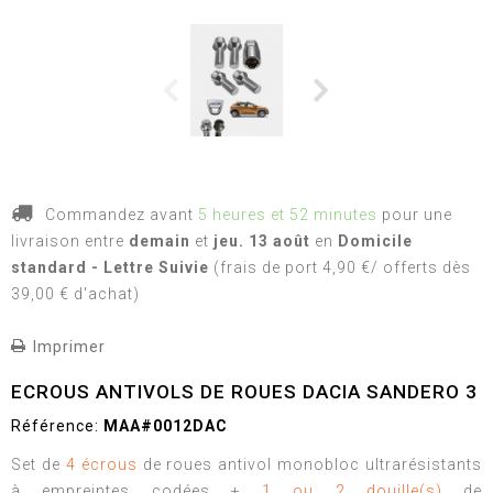
Commandez avant
5 heures et 52 minutes
pour une
livraison
entre
demain
et
jeu. 13 août
en
Domicile
standard - Lettre Suivie
(frais de port 4,90 €/ offerts dès
39,00 € d'achat)
Imprimer
ECROUS ANTIVOLS DE ROUES DACIA SANDERO 3
Référence:
MAA#0012DAC
Set de
4 écrous
de roues antivol monobloc ultrarésistants
à empreintes codées +
1 ou 2 douille(s)
de