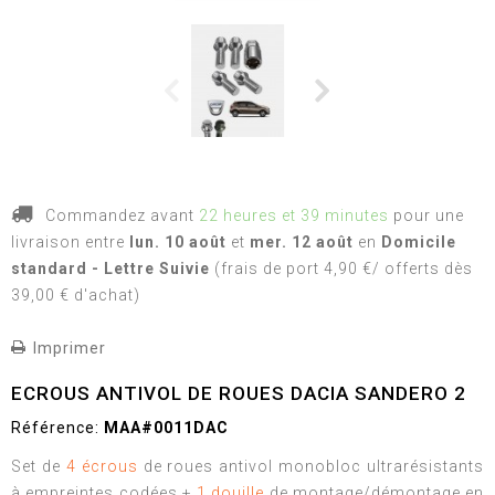
Commandez avant
22 heures et 39 minutes
pour une
livraison
entre
lun. 10 août
et
mer. 12 août
en
Domicile
standard - Lettre Suivie
(frais de port 4,90 €/ offerts dès
39,00 € d'achat)
Imprimer
ECROUS ANTIVOL DE ROUES DACIA SANDERO 2
Référence:
MAA#0011DAC
Set de
4 écrous
de roues antivol monobloc ultrarésistants
à empreintes codées +
1 douille
de montage/démontage en