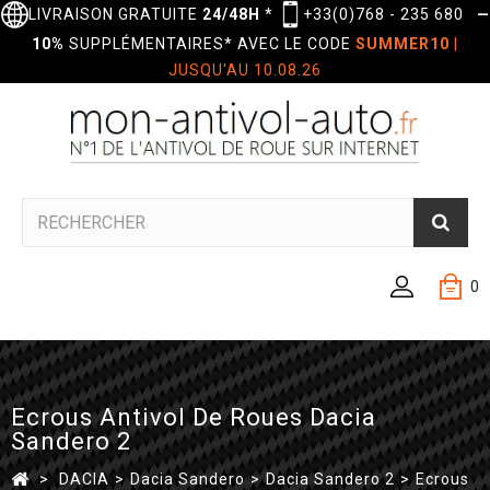
LIVRAISON GRATUITE
24/48H
*
+33(0)768 - 235 680
—
10%
SUPPLÉMENTAIRES* AVEC LE CODE
SUMMER10
|
JUSQU'AU 10.08.26
0
Ecrous Antivol De Roues Dacia
Sandero 2
>
DACIA
>
Dacia Sandero
>
Dacia Sandero 2
>
Ecrous