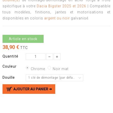
douille(s)
de montage/démontage en acier forgé à froid
spécifique à votre
Dacia Bigster 2025 et 2026
| Compatible
tous modèles, finitions, jantes et motorisations et
disponibles en coloris
argent ou noir
galvanisé.
Article en stock
38,90 €
TTC
Quantité
Couleur
Chrome
Noir mat
Douille
1 clé de démontage (par défaut)
AJOUTER AU PANIER ➔