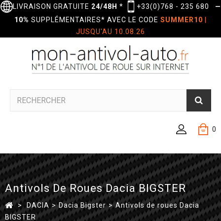
LIVRAISON GRATUITE
24/48H
*
+33(0)768 - 235 680
—
10%
SUPPLÉMENTAIRES* AVEC LE CODE
SUMMER10
|
JUSQU'AU 10.08.26
0
Antivols De Roues Dacia BIGSTER
>
DACIA
>
Dacia Bigster
>
Antivols de roues Dacia
BIGSTER