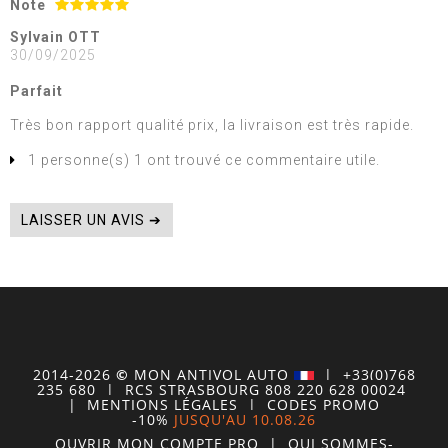
Note
Sylvain OTT
30/09/2025
Parfait
Très bon rapport qualité prix, la livraison est très rapide.
1 personne(s) 1 ont trouvé ce commentaire utile.
LAISSER UN AVIS ➔
2014-2026
©
MON
ANTIVOL
AUTO
| +33(0)768
235 680
| RCS STRASBOURG 808 220 628 00024
|
MENTIONS LÉGALES
|
CODES PROMO
-10%
JUSQU'AU 10.08.26
OUVRIR MON COMPTE
PRO
|
QUI SOMMES-