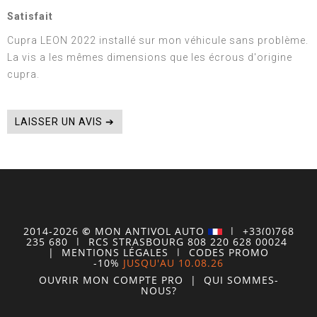
Satisfait
Cupra LEON 2022 installé sur mon véhicule sans problème.
La vis a les mêmes dimensions que les écrous d'origine
cupra.
LAISSER UN AVIS ➔
2014-2026
©
MON
ANTIVOL
AUTO
| +33(0)768
235 680
| RCS STRASBOURG 808 220 628 00024
|
MENTIONS LÉGALES
|
CODES PROMO
-10%
JUSQU'AU 10.08.26
OUVRIR MON COMPTE
PRO
|
QUI SOMMES-
NOUS?