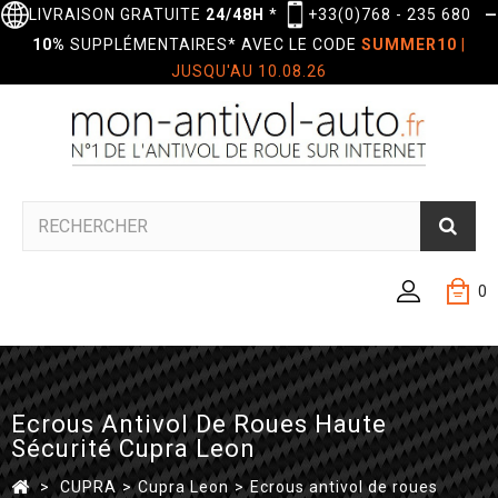
LIVRAISON GRATUITE
24/48H
*
+33(0)768 - 235 680
—
10%
SUPPLÉMENTAIRES* AVEC LE CODE
SUMMER10
|
JUSQU'AU 10.08.26
0
Ecrous Antivol De Roues Haute
Sécurité Cupra Leon
>
CUPRA
>
Cupra Leon
>
Ecrous antivol de roues