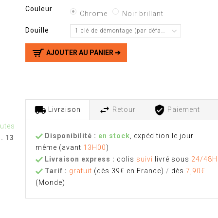
Couleur
Chrome
Noir brillant
Douille
1 clé de démontage (par défaut)
AJOUTER AU PANIER ➔
Livraison
Retour
Paiement
nutes
Disponibilité :
en stock
, expédition le jour
u. 13
même
(avant
13H00
)
Livraison express :
colis
suivi
livré sous
24/48H
Tarif :
gratuit
(dès 39€ en France)
/
dès
7,90€
(Monde)