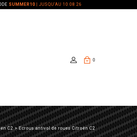
CODE
SUMMER10
| JUSQU'AU 10.08.26
0
oën C2
>
Ecrous antivol de roues Citroën C2