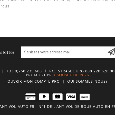
rio de 2004 essence. Le coffret est complet 4 bons écrous antivol
crous !
sletter
| +33(0)768 235 680
| RCS STRASBOURG 808 220 628 0
PROMO -10%
JUSQU'AU 10.08.26
OUVRIR MON COMPTE
PRO
|
QUI SOMMES-NOUS?
NTIVOL-AUTO.FR - N°1 DE L'ANTIVOL DE ROUE AUTO EN 