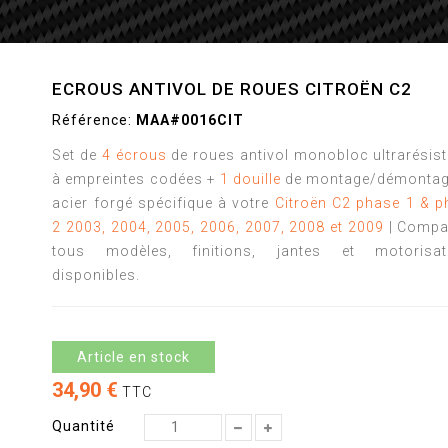
ECROUS ANTIVOL DE ROUES CITROËN C2
Référence:
MAA#0016CIT
Set de
4 écrous
de roues antivol monobloc ultrarésis
à empreintes codées +
1 douille
de montage/démontag
acier forgé spécifique à votre
Citroën C2 phase 1 & p
2 2003, 2004, 2005, 2006, 2007, 2008 et 2009
| Compat
tous modèles, finitions, jantes et motorisat
disponibles.
Article en stock
34,90 €
TTC
Quantité