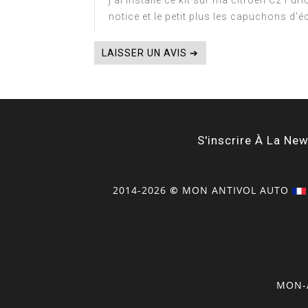
j'ai installé ce kit sur ma citroen C2 Fu
notice et le petit plus les capuchons d'é
LAISSER UN AVIS ➔
S'inscrire À La New
2014-2026
©
MON
ANTIVOL
AUTO
MON-A