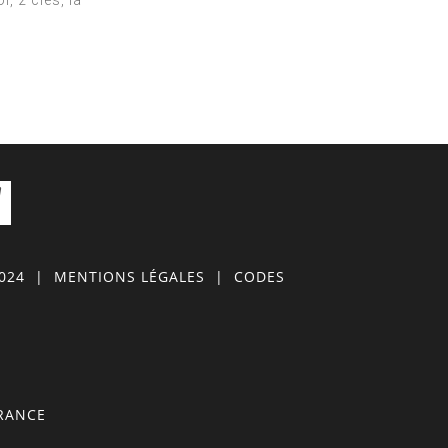
, 2 clés, la
0024
|
MENTIONS LÉGALES
|
CODES
FRANCE