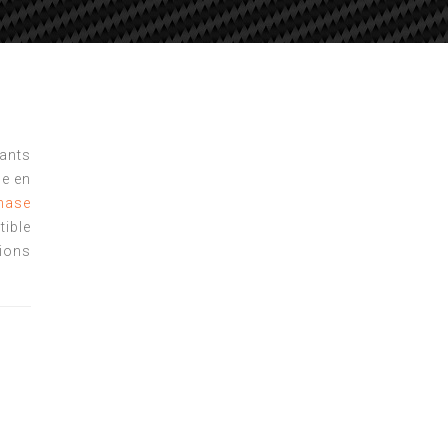
tants
e en
hase
ible
ions