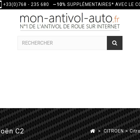
+33(0)768 - 235 680
—10%
SUPPLÉMENTAIRES* AVEC LE 
roën C2
>
CITROEN
>
Citr