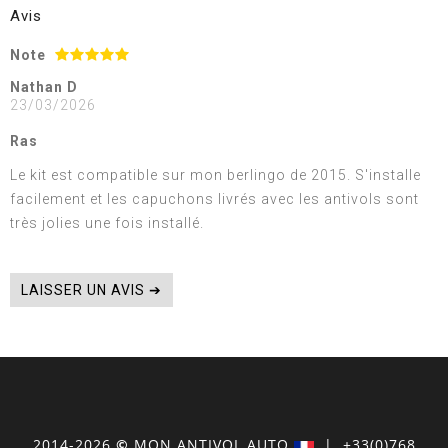
Avis
Note
Nathan D
23/03/2026
Ras
Le kit est compatible sur mon berlingo de 2015. S'installe
facilement et les capuchons livrés avec les antivols sont
très jolies une fois installé.
LAISSER UN AVIS ➔
2014-2026
©
MON
ANTIVOL
AUTO
| +33(0)768