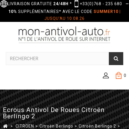
LIVRAISON GRATUITE
24/48H
*
+33(0)768 - 235 680
—
10%
SUPPLÉMENTAIRES* AVEC LE CODE
SUMMER10
|
JUSQU'AU 10.08.26
0
Ecrous Antivol De Roues Citroën
Berlingo 2
>
CITROEN
>
Citroën Berlingo
>
Citroën Berlingo 2
>