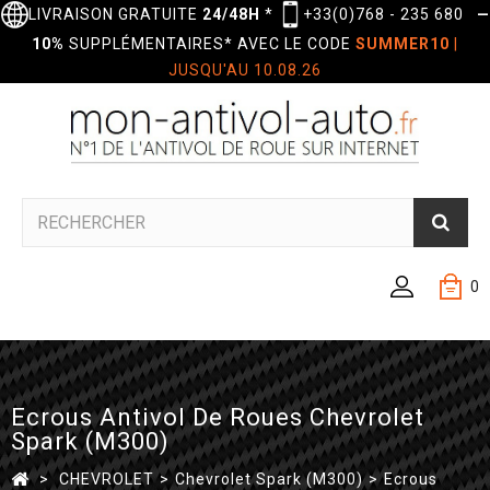
LIVRAISON GRATUITE
24/48H
*
+33(0)768 - 235 680
—
10%
SUPPLÉMENTAIRES* AVEC LE CODE
SUMMER10
|
JUSQU'AU 10.08.26
0
Ecrous Antivol De Roues Chevrolet
Spark (M300)
>
CHEVROLET
>
Chevrolet Spark (M300)
>
Ecrous