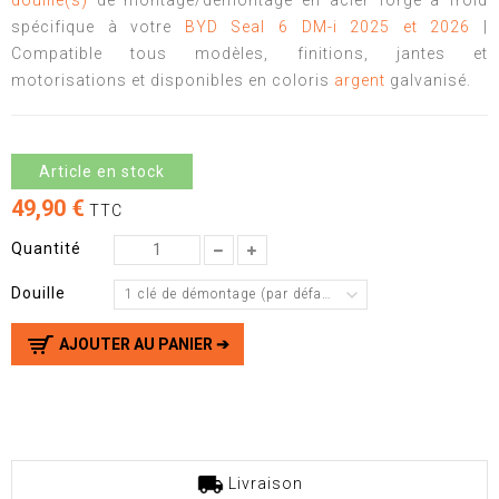
douille(s)
de montage/démontage en acier forgé à froid
spécifique à votre
BYD Seal 6 DM-i 2025 et 2026
|
Compatible tous modèles, finitions, jantes et
motorisations et disponibles en coloris
argent
galvanisé.
Article en stock
49,90 €
TTC
Quantité
Douille
1 clé de démontage (par défaut)
AJOUTER AU PANIER ➔
Livraison