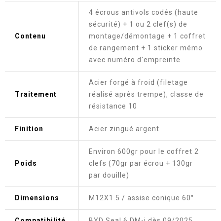
4 écrous antivols codés (haute
sécurité) + 1 ou 2 clef(s) de
Contenu
montage/démontage + 1 coffret
de rangement + 1 sticker mémo
avec numéro d'empreinte
Acier forgé à froid (filetage
Traitement
réalisé après trempe), classe de
résistance 10
Finition
Acier zingué argent
Environ 600gr pour le coffret 2
Poids
clefs (70gr par écrou + 130gr
par douille)
Dimensions
M12X1.5 / assise conique 60°
Compatibilité
BYD Seal 6 DM-i dès 09/2025