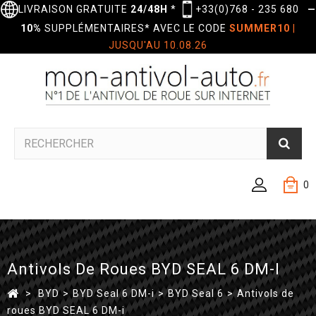
LIVRAISON GRATUITE
24/48H
*
+33(0)768 - 235 680
—
10%
SUPPLÉMENTAIRES* AVEC LE CODE
SUMMER10
|
JUSQU'AU 10.08.26
0
Antivols De Roues BYD SEAL 6 DM-I
>
BYD
>
BYD Seal 6 DM-i
>
BYD Seal 6
>
Antivols de
roues BYD SEAL 6 DM-i