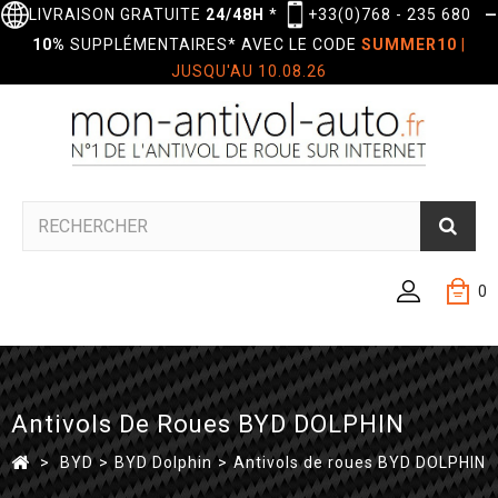
LIVRAISON GRATUITE
24/48H
*
+33(0)768 - 235 680
—
10%
SUPPLÉMENTAIRES* AVEC LE CODE
SUMMER10
|
JUSQU'AU 10.08.26
0
Antivols De Roues BYD DOLPHIN
>
BYD
>
BYD Dolphin
>
Antivols de roues BYD DOLPHIN