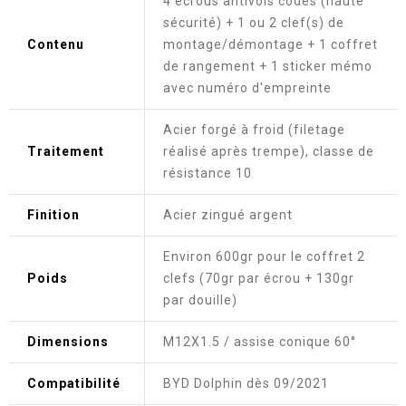
4 écrous antivols codés (haute
sécurité) + 1 ou 2 clef(s) de
Contenu
montage/démontage + 1 coffret
de rangement + 1 sticker mémo
avec numéro d'empreinte
Acier forgé à froid (filetage
Traitement
réalisé après trempe), classe de
résistance 10
Finition
Acier zingué argent
Environ 600gr pour le coffret 2
Poids
clefs (70gr par écrou + 130gr
par douille)
Dimensions
M12X1.5 / assise conique 60°
Compatibilité
BYD Dolphin dès 09/2021