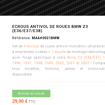
ECROUS ANTIVOL DE ROUES BMW Z3
(E36/E37/E38)
Référence:
MAA#0021BMW
Set de
4 écrous
de roues antivol monobloc ultrarésis
à empreintes codées +
1 douille
de montage/démontag
acier forgé spécifique à votre
Bmw Z3 (E36/E37) 1
1996, 1997, 1998, 1999, 2000, 2001 et 2002
| Compat
tous modèles, finitions, jantes et motorisat
disponibles.
Article en stock
29,90 €
TTC