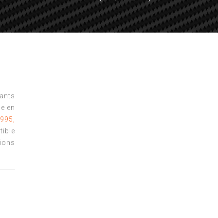
tants
e en
995,
ible
ions