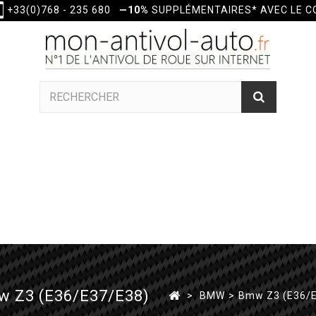
+33(0)768 - 235 680
—10%
SUPPLÉMENTAIRES* AVEC LE 
w Z3 (E36/E37/E38)
>
BMW
>
Bmw Z3 (E36/