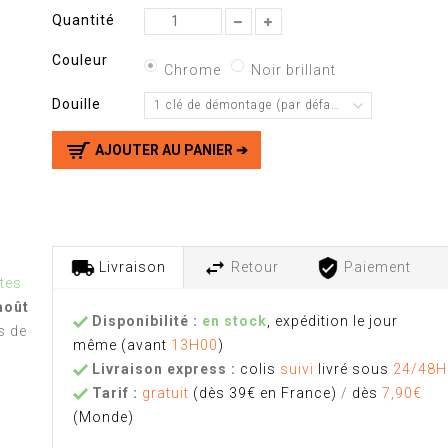
Quantité
Couleur
Chrome
Noir brillant
Douille
1 clé de démontage (par défaut)
AJOUTER AU PANIER ➔
Livraison
Retour
Paiement
tes
août
Disponibilité :
en stock
, expédition le jour
s de
même
(avant
13H00
)
Livraison express :
colis
suivi
livré sous
24/48H
Tarif :
gratuit
(dès 39€ en France)
/
dès
7,90€
(Monde)