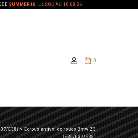
CODE
SUMMER10
| JUSQU'AU 10.08.26
0
E37/E38)
>
Ecrous antivol de roues Bmw Z3
(E36/E37/E38)