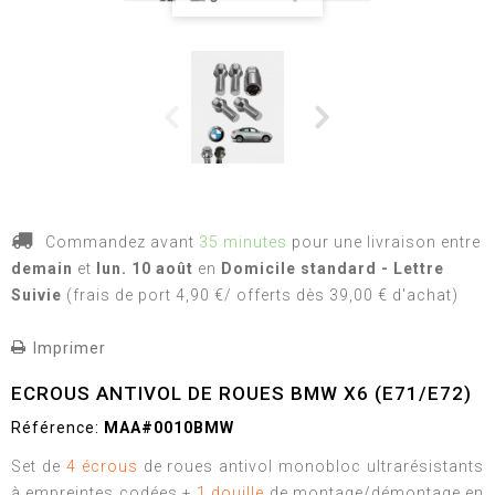
Commandez avant
35 minutes
pour une livraison
entre
demain
et
lun. 10 août
en
Domicile standard - Lettre
Suivie
(frais de port 4,90 €/ offerts dès 39,00 € d'achat)
Imprimer
ECROUS ANTIVOL DE ROUES BMW X6 (E71/E72)
Référence:
MAA#0010BMW
Set de
4 écrous
de roues antivol monobloc ultrarésistants
à empreintes codées +
1 douille
de montage/démontage en