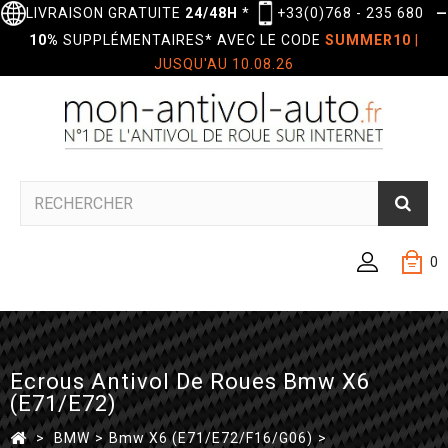
LIVRAISON GRATUITE
24/48H
*
+33(0)768 - 235 680
—
10%
SUPPLÉMENTAIRES* AVEC LE CODE
SUMMER10
|
JUSQU'AU 10.08.26
0
Ecrous Antivol De Roues Bmw X6
(E71/E72)
>
BMW
>
Bmw X6 (E71/E72/F16/G06)
>