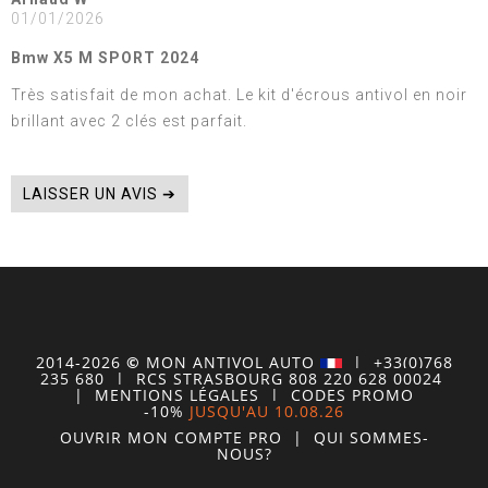
01/01/2026
Bmw X5 M SPORT 2024
Très satisfait de mon achat. Le kit d'écrous antivol en noir
brillant avec 2 clés est parfait.
LAISSER UN AVIS ➔
2014-2026
©
MON
ANTIVOL
AUTO
| +33(0)768
235 680
| RCS STRASBOURG 808 220 628 00024
|
MENTIONS LÉGALES
|
CODES PROMO
-10%
JUSQU'AU 10.08.26
OUVRIR MON COMPTE
PRO
|
QUI SOMMES-
NOUS?