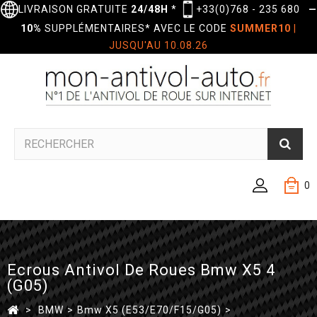
LIVRAISON GRATUITE
24/48H
*
+33(0)768 - 235 680
—
10%
SUPPLÉMENTAIRES* AVEC LE CODE
SUMMER10
|
JUSQU'AU 10.08.26
0
Ecrous Antivol De Roues Bmw X5 4
(G05)
>
BMW
>
Bmw X5 (E53/E70/F15/G05)
>