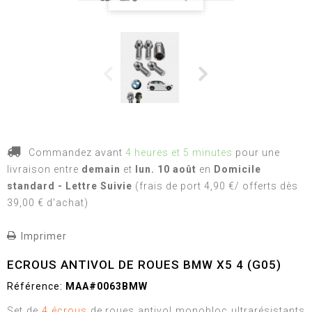
Commandez avant
4 heures et 5 minutes
pour une
livraison
entre
demain
et
lun. 10 août
en
Domicile
standard - Lettre Suivie
(frais de port 4,90 €/ offerts dès
39,00 € d'achat)
Imprimer
ECROUS ANTIVOL DE ROUES BMW X5 4 (G05)
Référence:
MAA#0063BMW
Set de
4 écrous
de roues antivol monobloc ultrarésistants