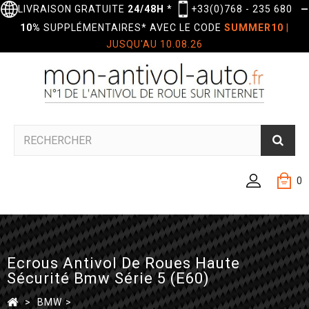
LIVRAISON GRATUITE
24/48H
*
+33(0)768 - 235 680
—
10%
SUPPLÉMENTAIRES* AVEC LE CODE
SUMMER10
|
JUSQU'AU 10.08.26
0
Ecrous Antivol De Roues Haute
Sécurité Bmw Série 5 (E60)
>
BMW
>