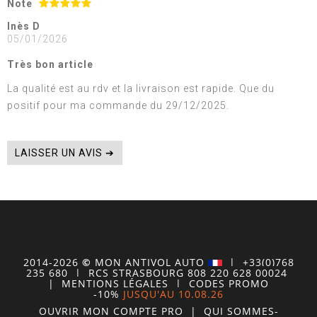
Note
Inès D
05/01/2026
Très bon article
La qualité est au rdv et la livraison est rapide. Que du
positif pour ma commande du 29/12/2025.
LAISSER UN AVIS ➔
2014-2026
©
MON
ANTIVOL
AUTO
| +33(0)768
235 680
| RCS STRASBOURG 808 220 628 00024
|
MENTIONS LÉGALES
|
CODES PROMO
-10%
JUSQU'AU 10.08.26
OUVRIR MON COMPTE
PRO
|
QUI SOMMES-