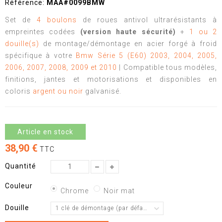
Référence:
MAA#0099BMW
Set de
4 boulons
de roues antivol ultrarésistants à
empreintes codées
(version haute sécurité)
+
1 ou 2
douille(s)
de montage/démontage en acier forgé à froid
spécifique à votre
Bmw Série 5 (E60) 2003, 2004, 2005,
2006, 2007, 2008, 2009 et 2010
| Compatible tous modèles,
finitions, jantes et motorisations et disponibles en
coloris
argent ou noir
galvanisé.
Article en stock
38,90 €
TTC
Quantité
Couleur
Chrome
Noir mat
Douille
1 clé de démontage (par défaut)