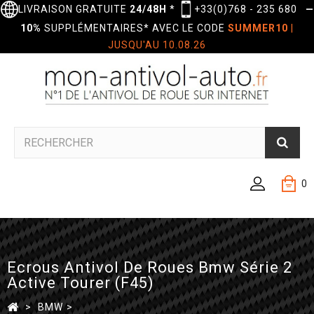
LIVRAISON GRATUITE
24/48H
*
+33(0)768 - 235 680
—
10%
SUPPLÉMENTAIRES* AVEC LE CODE
SUMMER10
|
JUSQU'AU 10.08.26
0
Ecrous Antivol De Roues Bmw Série 2
Active Tourer (F45)
>
BMW
>