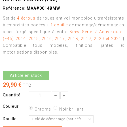
Référence:
MAA#0014BMW
Set de
4 écrous
de roues antivol monobloc ultrarésistants
à empreintes codées +
1 douille
de montage/démontage en
acier forgé spécifique à votre
Bmw Série 2 Activetourer
(F45) 2014,
2015, 2016, 2017,
2018, 2019,
2020 et 2021
|
Compatible tous modèles, finitions, jantes et
motorisations disponibles.
Article en stock
29,90 €
TTC
Quantité
Couleur
Chrome
Noir brillant
Douille
1 clé de démontage (par défaut)