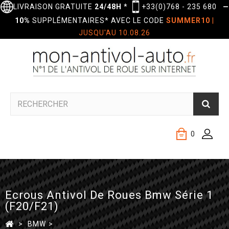
LIVRAISON GRATUITE
24/48H
*
+33(0)768 - 235 680
—
10%
SUPPLÉMENTAIRES* AVEC LE CODE
SUMMER10
|
JUSQU'AU 10.08.26
0
Ecrous Antivol De Roues Bmw Série 1
(F20/F21)
>
BMW
>