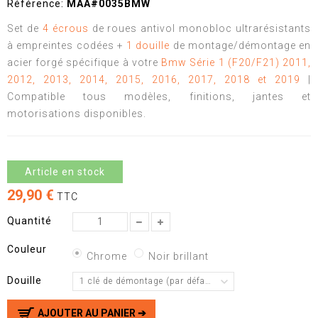
Référence:
MAA#0035BMW
Set de
4 écrous
de roues antivol monobloc ultrarésistants
à empreintes codées +
1 douille
de montage/démontage en
acier forgé spécifique à votre
Bmw Série 1 (F20/F21) 2011,
2012, 2013, 2014, 2015, 2016, 2017, 2018 et 2019
|
Compatible tous modèles, finitions, jantes et
motorisations disponibles.
Article en stock
29,90 €
TTC
Quantité
Couleur
Chrome
Noir brillant
Douille
1 clé de démontage (par défaut)
AJOUTER AU PANIER ➔