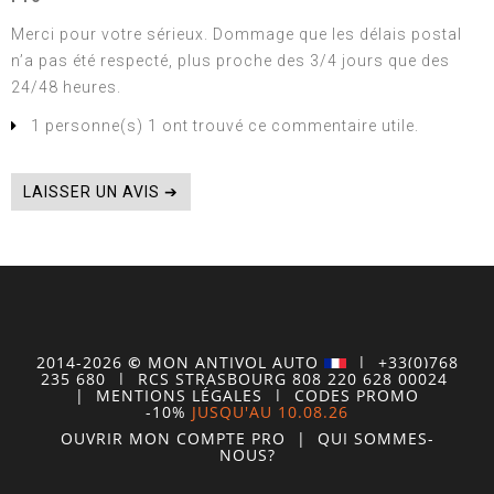
Merci pour votre sérieux. Dommage que les délais postal
n’a pas été respecté, plus proche des 3/4 jours que des
24/48 heures.
1 personne(s) 1 ont trouvé ce commentaire utile.
LAISSER UN AVIS ➔
2014-2026
©
MON
ANTIVOL
AUTO
| +33(0)768
235 680
| RCS STRASBOURG 808 220 628 00024
|
MENTIONS LÉGALES
|
CODES PROMO
-10%
JUSQU'AU 10.08.26
OUVRIR MON COMPTE
PRO
|
QUI SOMMES-
NOUS?