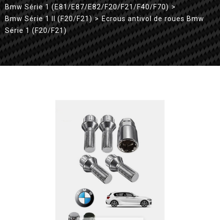
Bmw Série 1 (E81/E87/E82/F20/F21/F40/F70)
>
Bmw Série 1 II (F20/F21)
>
Ecrous antivol de roues Bmw
Série 1 (F20/F21)