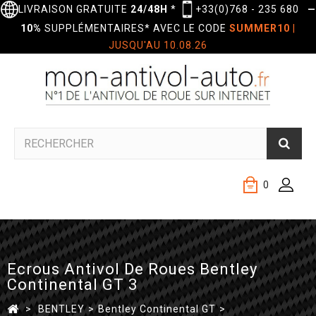
LIVRAISON GRATUITE
24/48H
*
+33(0)768 - 235 680
—
10%
SUPPLÉMENTAIRES* AVEC LE CODE
SUMMER10
|
JUSQU'AU 10.08.26
0
Ecrous Antivol De Roues Bentley
Continental GT 3
>
BENTLEY
>
Bentley Continental GT
>