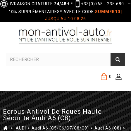
LIVRAISON GRATUITE
24/48H
*
+33(0)768 - 235 680
—
10%
SUPPLÉMENTAIRES* AVEC LE CODE
SUMMER10
|
JUSQU'AU 10.08.26
0
Ecrous Antivol De Roues Haute
Sécurité Audi A6 (C8)
>
AUDI
>
Audi A6 (C5/C6/C7/C8/C9)
>
Audi A6 (C8)
>