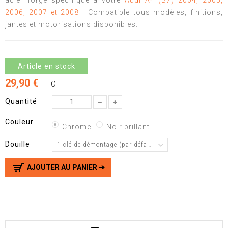
acier forgé spécifique à votre
Audi A4 (B7) 2004, 2005,
2006, 2007 et 2008
| Compatible tous modèles, finitions,
jantes et motorisations disponibles.
Article en stock
29,90 €
TTC
Quantité
Couleur
Chrome
Noir brillant
Douille
1 clé de démontage (par défaut)
AJOUTER AU PANIER ➔