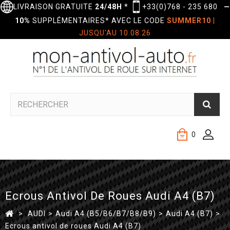
LIVRAISON GRATUITE
24/48H
*
+33(0)768 - 235 680
—
10%
SUPPLÉMENTAIRES* AVEC LE CODE
SUMMER10
|
JUSQU'AU 10.08.26
0
Ecrous Antivol De Roues Audi A4 (B7)
>
AUDI
>
Audi A4 (B5/B6/B7/B8/B9)
>
Audi A4 (B7)
>
Ecrous antivol de roues Audi A4 (B7)