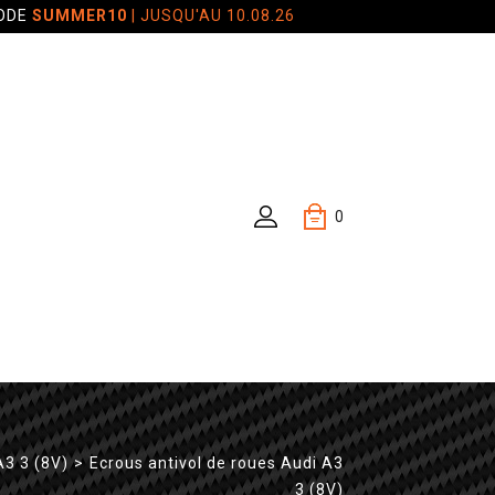
CODE
SUMMER10
| JUSQU'AU 10.08.26
0
A3 3 (8V)
>
Ecrous antivol de roues Audi A3
3 (8V)