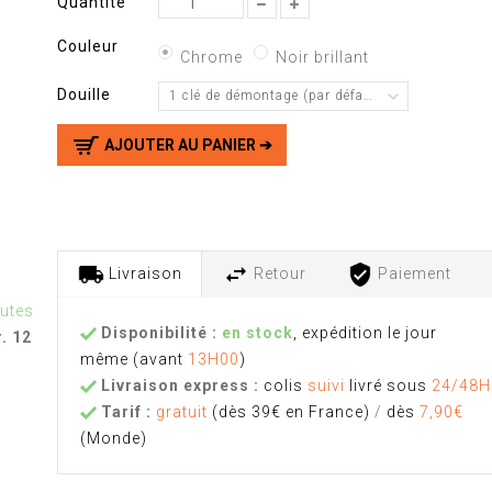
Quantité
Couleur
Chrome
Noir brillant
Douille
1 clé de démontage (par défaut)
AJOUTER AU PANIER ➔
Livraison
Retour
Paiement
nutes
Disponibilité :
en stock
, expédition le jour
. 12
même
(avant
13H00
)
Livraison express :
colis
suivi
livré sous
24/48H
Tarif :
gratuit
(dès 39€ en France)
/
dès
7,90€
(Monde)