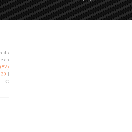
tants
e en
 (8V)
020
|
s et