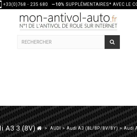
+33(0)768 - 235 680
—10%
SUPPLÉMENTAIRES* AVEC LE 
i A3 3 (8V)
>
AUDI
>
Audi A3 (8L/8P/8V/8Y)
>
Audi 