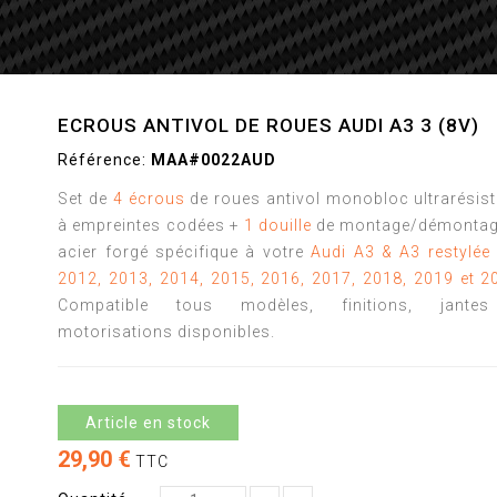
ECROUS ANTIVOL DE ROUES AUDI A3 3 (8V)
Référence:
MAA#0022AUD
Set de
4 écrous
de roues antivol monobloc ultrarésis
à empreintes codées +
1 douille
de montage/démontag
acier forgé spécifique à votre
Audi A3 & A3 restylée
2012, 2013, 2014, 2015, 2016, 2017, 2018, 2019 et 2
Compatible tous modèles, finitions, jante
motorisations disponibles.
Article en stock
29,90 €
TTC