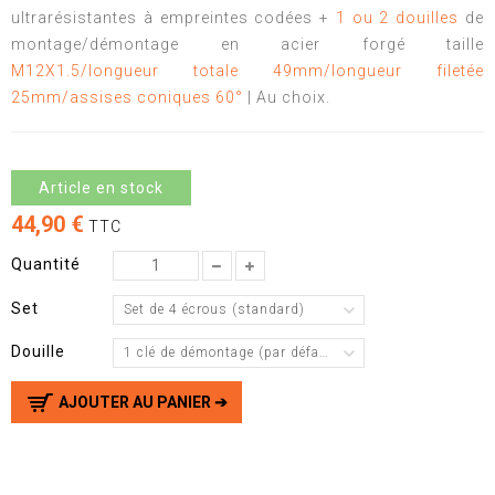
ultrarésistantes à empreintes codées +
1 ou 2 douilles
de
montage/démontage en acier forgé taille
M12X1.5/longueur totale 49mm/longueur filetée
25mm/assises coniques 60°
| Au choix.
Article en stock
44,90 €
TTC
Quantité
Set
Set de 4 écrous (standard)
Douille
1 clé de démontage (par défaut)
AJOUTER AU PANIER ➔