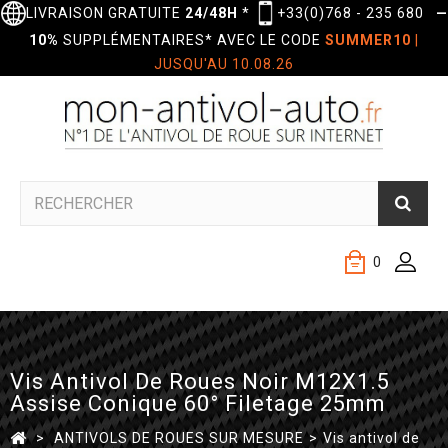
LIVRAISON GRATUITE
24/48H
*
+33(0)768 - 235 680
—
10%
SUPPLÉMENTAIRES* AVEC LE CODE
SUMMER10
|
JUSQU'AU 10.08.26
0
Vis Antivol De Roues Noir M12X1.5
Assise Conique 60° Filetage 25mm
>
ANTIVOLS DE ROUES SUR MESURE
>
Vis antivol de