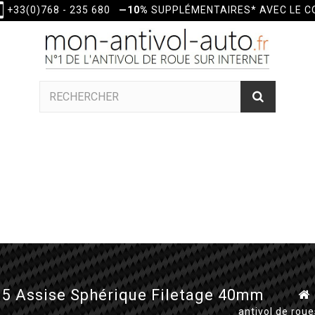
+33(0)768 - 235 680
—10%
SUPPLÉMENTAIRES* AVEC LE 
.5 Assise Sphérique Filetage 40mm
antivol de rou