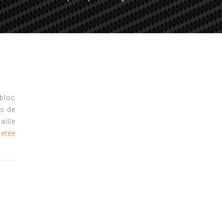
bloc
es
de
lle
etée