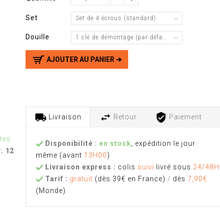
Set
Set de 4 écrous (standard)
Douille
1 clé de démontage (par défaut)
AJOUTER AU PANIER ➔
Livraison
Retour
Paiement
tes
Disponibilité :
en stock
, expédition le jour
. 12
même
(avant
13H00
)
Livraison express :
colis
suivi
livré sous
24/48H
Tarif :
gratuit
(dès 39€ en France)
/
dès
7,90€
(Monde)