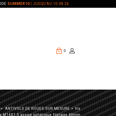
CODE
SUMMER10
| JUSQU'AU 10.08.26
0
>
ANTIVOLS DE ROUES SUR MESURE
>
Vis
es M14X1.5 assise sphérique filetage 40mm