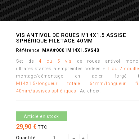
VIS ANTIVOL DE ROUES M14X1.5 ASSISE
SPHÉRIQUE FILETAGE 40MM
Référence:
MAA#0001M14X1.5VS40
Set de
4 ou 5 vis
de roues antivol mono
ultrarésistantes à empreintes codées +
1 ou 2 douill
montage/démontage en acier forgé tai
M14X1.5/longueur totale 64mm/longueur fil
40mm/assises sphériques
| Au choix.
Article en stock
29,90 €
TTC
Quantité