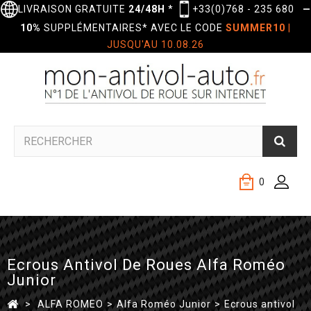
LIVRAISON GRATUITE
24/48H
*
+33(0)768 - 235 680
—
10%
SUPPLÉMENTAIRES* AVEC LE CODE
SUMMER10
|
JUSQU'AU 10.08.26
0
Ecrous Antivol De Roues Alfa Roméo
Junior
>
ALFA ROMEO
>
Alfa Roméo Junior
>
Ecrous antivol