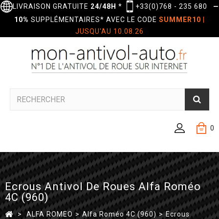
LIVRAISON GRATUITE
24/48H
*
+33(0)768 - 235 680
—
10%
SUPPLÉMENTAIRES* AVEC LE CODE
SUMMER10
|
JUSQU'AU 10.08.26
0
Ecrous Antivol De Roues Alfa Roméo
4C (960)
>
ALFA ROMEO
>
Alfa Roméo 4C (960)
>
Ecrous