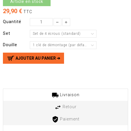
Article en stock
29,90 €
TTC
Quantité
Set
Set de 4 écrous (standard)
Douille
1 clé de démontage (par défaut)
AJOUTER AU PANIER ➔
Livraison
Retour
Paiement