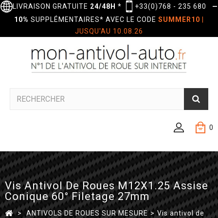
LIVRAISON GRATUITE
24/48H
*
+33(0)768 - 235 680
—
10%
SUPPLÉMENTAIRES* AVEC LE CODE
SUMMER10
|
JUSQU'AU 10.08.26
0
Vis Antivol De Roues M12X1.25 Assise
Conique 60° Filetage 27mm
>
ANTIVOLS DE ROUES SUR MESURE
>
Vis antivol de