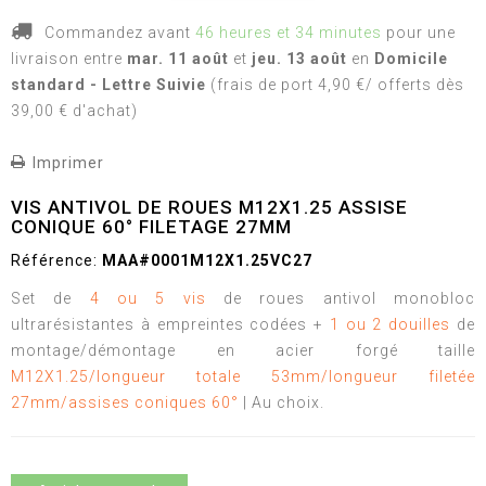
Commandez avant
46 heures et 34 minutes
pour une
livraison
entre
mar. 11 août
et
jeu. 13 août
en
Domicile
standard - Lettre Suivie
(frais de port 4,90 €/ offerts dès
39,00 € d'achat)
Imprimer
VIS ANTIVOL DE ROUES M12X1.25 ASSISE
CONIQUE 60° FILETAGE 27MM
Référence:
MAA#0001M12X1.25VC27
Set de
4 ou 5 vis
de roues antivol monobloc
ultrarésistantes à empreintes codées +
1 ou 2 douilles
de
montage/démontage en acier forgé taille
M12X1.25/longueur totale 53mm/longueur filetée
27mm/assises coniques 60°
| Au choix.