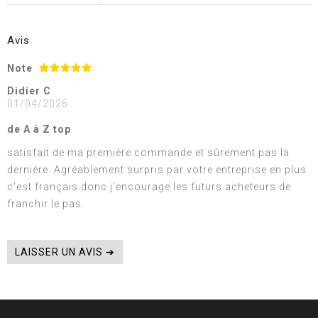
Avis
Note
Didier C
01/04/2026
de A à Z top
satisfait de ma première commande et sûrement pas la
dernière. Agréablement surpris par votre entreprise en plus
c'est français donc j'encourage les futurs acheteurs de
franchir le pas.
LAISSER UN AVIS ➔