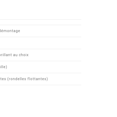
e/démontage
brillant au choix
lle)
ates (rondelles flottantes)