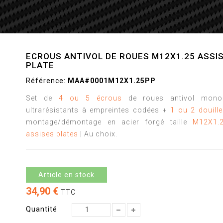
ECROUS ANTIVOL DE ROUES M12X1.25 ASSI
PLATE
Référence:
MAA#0001M12X1.25PP
Set de
4 ou 5 écrous
de roues antivol mono
ultrarésistants à empreintes codées +
1 ou 2 douill
montage/démontage en acier forgé taille
M12X1.
assises plates
| Au choix.
Article en stock
34,90 €
TTC
Quantité