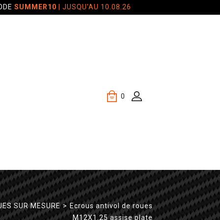
CODE
SUMMER10
| JUSQU'AU 10.08.26
0
UES SUR MESURE
>
Ecrous antivol de roues
M12X1.25 assise plate