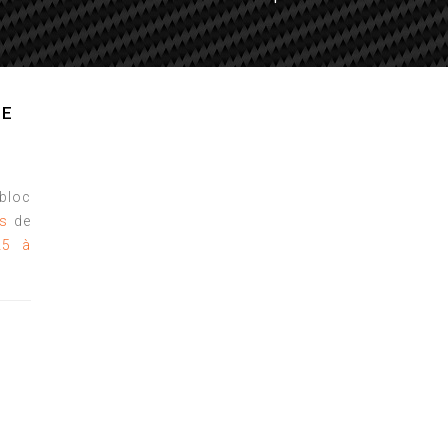
SE
bloc
es
de
25 à