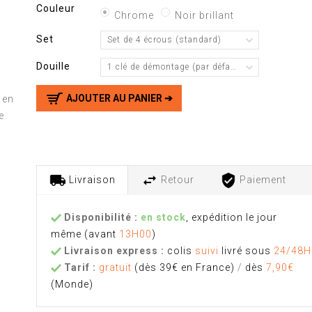
Couleur
Chrome
Noir brillant
Set
Set de 4 écrous (standard)
Douille
1 clé de démontage (par défaut)
AJOUTER AU PANIER ➔
en
e
Livraison
Retour
Paiement
Disponibilité :
en stock
, expédition le jour
même
(avant
13H00
)
Livraison express :
colis
suivi
livré sous
24/48H
Tarif :
gratuit
(dès 39€ en France)
/
dès
7,90€
(Monde)