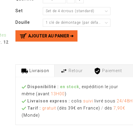
Set
Set de 4 écrous (standard)
Douille
1 clé de démontage (par défaut)
tes
AJOUTER AU PANIER ➔
. 12
Livraison
Retour
Paiement
Disponibilité :
en stock
, expédition le jour
même
(avant
13H00
)
Livraison express :
colis
suivi
livré sous
24/48H
Tarif :
gratuit
(dès 39€ en France)
/
dès
7,90€
(Monde)