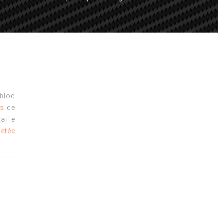
bloc
es
de
lle
etée