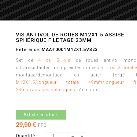
VIS ANTIVOL DE ROUES M12X1.5 ASSISE
SPHÉRIQUE FILETAGE 23MM
Référence:
MAA#0001M12X1.5VS23
Set de
4 ou 5 vis
de roues antivol mono
ultrarésistantes à empreintes codées +
1 ou 2 douill
montage/démontage en acier forgé tai
M12X1.5/longueur totale 49mm/longueur fil
23mm/assises sphériques
| Au choix.
Article en stock
29,90 €
TTC
Quantité