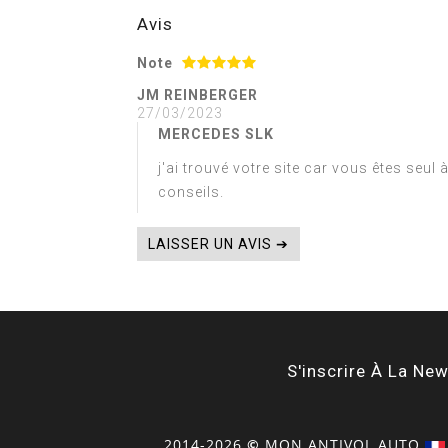
Avis
Note
JM REINBERGER
27/03/2023
MERCEDES SLK
j'ai trouvé votre site car vous êtes seul 
conseils.
LAISSER UN AVIS ➔
S'inscrire À La New
2014-2026
©
MON
ANTIVOL
AUTO