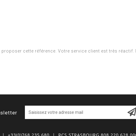
à proposer cette référence. Votre service client est très réactif
sletter
| +33(0)768 235 680
| RCS STRASBOURG 808 220 628 0