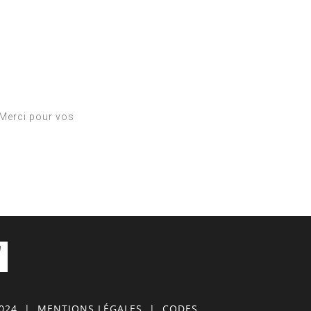
. Merci pour vos
0024
|
MENTIONS LÉGALES
|
CODES