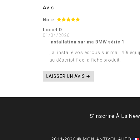
Avis
Note
Lionel D
01/04/2026
installation sur ma BMW série 1
j'ai installé vos écrous sur ma 140i équ
au déscriptif de la fiche produit.
LAISSER UN AVIS ➔
S'inscrire À La New
2014-2026
©
MON
ANTIVOL
AUTO