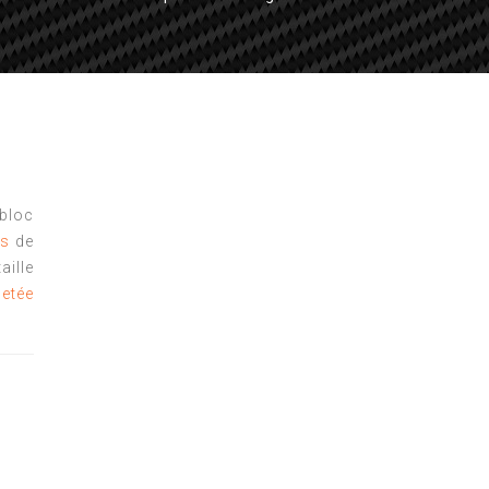
bloc
es
de
lle
etée