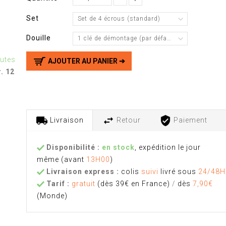
Set
Set de 4 écrous (standard)
Douille
1 clé de démontage (par défaut)
nutes
AJOUTER AU PANIER ➔
. 12
Livraison
Retour
Paiement
Disponibilité :
en stock
, expédition le jour
même
(avant
13H00
)
Livraison express :
colis
suivi
livré sous
24/48H
Tarif :
gratuit
(dès 39€ en France)
/
dès
7,90€
(Monde)