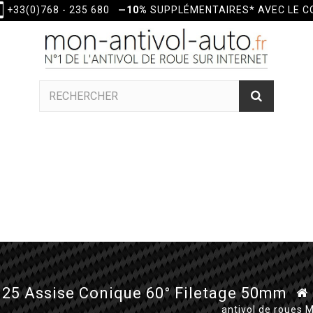
+33(0)768 - 235 680
—10%
SUPPLÉMENTAIRES* AVEC LE 
.25 Assise Conique 60° Filetage 50mm
antivol de roues 