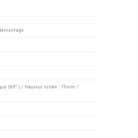
e/démontage
ique (60° ) / Hauteur totale : 75mm /