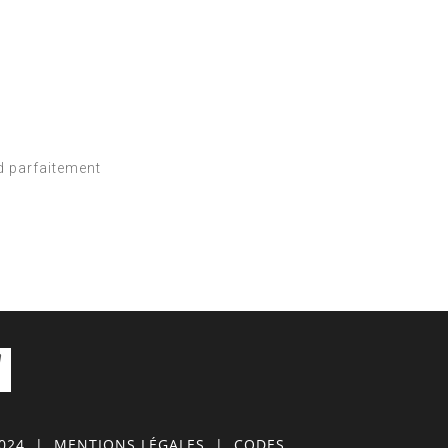
d parfaitement
0024
|
MENTIONS LÉGALES
|
CODES