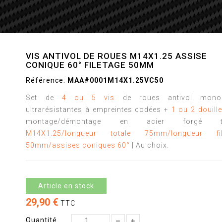
VIS ANTIVOL DE ROUES M14X1.25 ASSISE
CONIQUE 60° FILETAGE 50MM
Référence:
MAA#0001M14X1.25VC50
Set de
4 ou 5 vis
de roues antivol mono
ultrarésistantes à empreintes codées +
1 ou 2 douill
montage/démontage en acier forgé tai
M14X1.25/longueur totale 75mm/longueur fil
50mm/assises coniques 60°
| Au choix.
Article en stock
29,90 €
TTC
Quantité