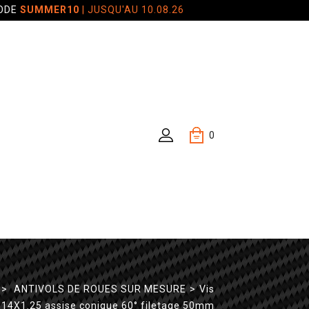
CODE
SUMMER10
| JUSQU'AU 10.08.26
0
>
ANTIVOLS DE ROUES SUR MESURE
>
Vis
M14X1.25 assise conique 60° filetage 50mm