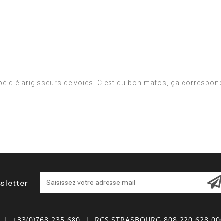
ipé d'élarigisseurs de voies. C'est du bon matos, ça correspon
sletter
| +33(0)768 235 680
| RCS STRASBOURG 808 220 628 0