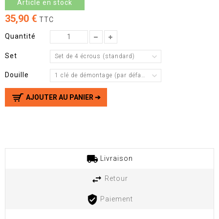
Article en stock
35,90 €
TTC
Quantité
Set
Set de 4 écrous (standard)
Douille
1 clé de démontage (par défaut)
AJOUTER AU PANIER ➔
Livraison
Retour
Paiement