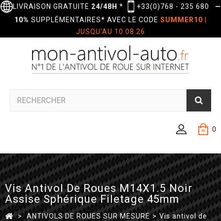
LIVRAISON GRATUITE
24/48H
*
+33(0)768 - 235 680
—
10%
SUPPLÉMENTAIRES* AVEC LE CODE
SUMMER10
|
JUSQU'AU 10.08.26
0
Vis Antivol De Roues M14X1.5 Noir
Assise Sphérique Filetage 45mm
>
ANTIVOLS DE ROUES SUR MESURE
>
Vis antivol de