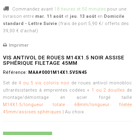
Commandez avant
18 heures et 50 minutes
pour une
livraison
entre
mar. 11 août
et
jeu. 13 août
en
Domicile
standard - Lettre Suivie
(frais de port 5,90 €/ offerts dès
39,00 € d'achat)
Imprimer
VIS ANTIVOL DE ROUES M14X1.5 NOIR ASSISE
SPHÉRIQUE FILETAGE 45MM
Référence:
MAA#0001M14X1.5VSN45
Set de
4 ou 5 vis coloris noir
de roues antivol monobloc
ultrarésistantes à empreintes codées +
1 ou 2 douilles
de
montage/démontage en acier forgé taille
M14X1.5/longueur totale 68mm/longueur filetée
45mm/assises sphériques
| Au choix.