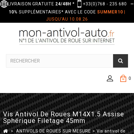
LIVRAISON GRATUITE
24/48H
*
+33(0)768 - 235 680
—
10%
SUPPLÉMENTAIRES* AVEC LE CODE
SUMMER10
|
JUSQU'AU 10.08.26
0
Vis Antivol De Roues M14X1.5 Assise
Sphérique Filetage 45mm
>
ANTIVOLS DE ROUES SUR MESURE
>
Vis antivol de