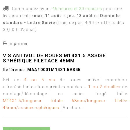
Commandez avant
46 heures et 30 minutes
pour une
livraison
entre
mar. 11 août
et
jeu. 13 août
en
Domicile
standard - Lettre Suivie
(frais de port 4,90 €/ offerts dès
39,00 € d'achat)
Imprimer
VIS ANTIVOL DE ROUES M14X1.5 ASSISE
SPHÉRIQUE FILETAGE 45MM
Référence:
MAA#0001M14X1.5VS45
Set de
4 ou 5 vis
de roues antivol monobloc
ultrarésistantes à empreintes codées +
1 ou 2 douilles
de
montage/démontage en acier forgé taille
M14X1.5/longueur totale 68mm/longueur filetée
45mm/assises sphériques
| Au choix.