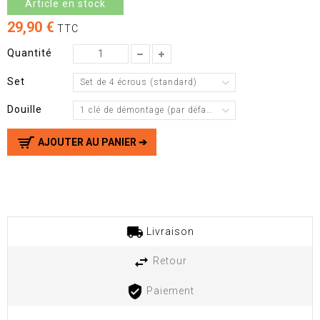
Article en stock
29,90 €
TTC
Quantité
Set
Set de 4 écrous (standard)
Douille
1 clé de démontage (par défaut)
AJOUTER AU PANIER ➔
Livraison
Retour
Paiement