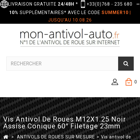
LIVRAISON GRATUITE
24/48H
*
+33(0)768 - 235 680
—
10%
SUPPLÉMENTAIRES* AVEC LE CODE
SUMMER10
|
JUSQU'AU 10.08.26
0
Vis Antivol De Roues M12X1.25 Noir
Assise Conique 60° Filetage 23mm
>
ANTIVOLS DE ROUES SUR MESURE
>
Vis antivol de