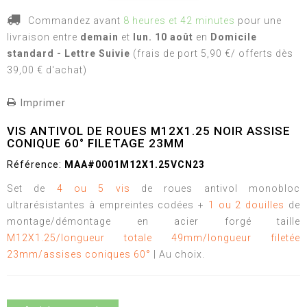
Commandez avant
8 heures et 42 minutes
pour une
livraison
entre
demain
et
lun. 10 août
en
Domicile
standard - Lettre Suivie
(frais de port 5,90 €/ offerts dès
39,00 € d'achat)
Imprimer
VIS ANTIVOL DE ROUES M12X1.25 NOIR ASSISE
CONIQUE 60° FILETAGE 23MM
Référence:
MAA#0001M12X1.25VCN23
Set de
4 ou 5 vis
de roues antivol monobloc
ultrarésistantes à empreintes codées +
1 ou 2 douilles
de
montage/démontage en acier forgé taille
M12X1.25/longueur totale 49mm/longueur filetée
23mm/assises coniques 60°
| Au choix.