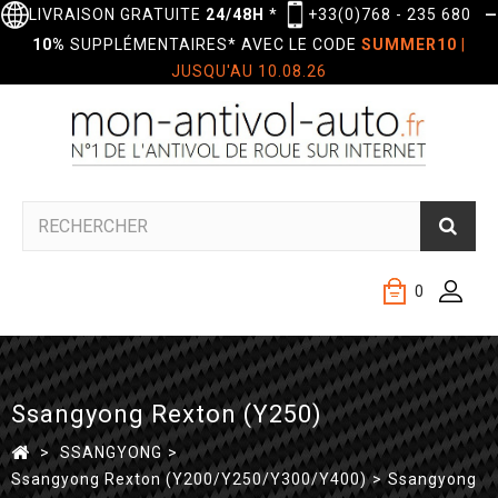
LIVRAISON GRATUITE
24/48H
*
+33(0)768 - 235 680
—
10%
SUPPLÉMENTAIRES* AVEC LE CODE
SUMMER10
|
JUSQU'AU 10.08.26
0
Ssangyong Rexton (Y250)
>
SSANGYONG
>
Ssangyong Rexton (Y200/Y250/Y300/Y400)
>
Ssangyong