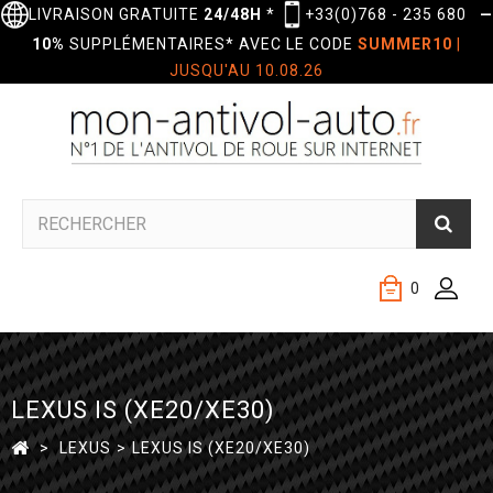
LIVRAISON GRATUITE
24/48H
*
+33(0)768 - 235 680
—
10%
SUPPLÉMENTAIRES* AVEC LE CODE
SUMMER10
|
JUSQU'AU 10.08.26
0
LEXUS IS (XE20/XE30)
>
LEXUS
>
LEXUS IS (XE20/XE30)