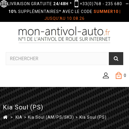
LIVRAISON GRATUITE
24/48H
*
+33(0)768 - 235 680
—
10%
SUPPLÉMENTAIRES* AVEC LE CODE
SUMMER10
|
JUSQU'AU 10.08.26
0
Kia Soul (PS)
>
KIA
>
Kia Soul (AM/PS/SK3)
>
Kia Soul (PS)