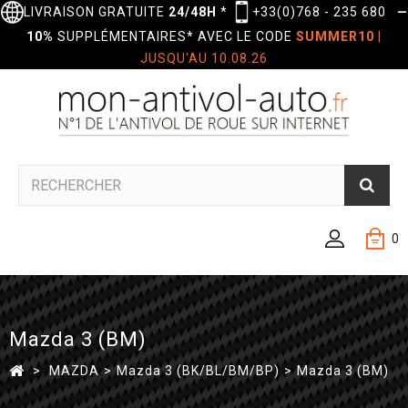
LIVRAISON GRATUITE
24/48H
*
+33(0)768 - 235 680
—
10%
SUPPLÉMENTAIRES* AVEC LE CODE
SUMMER10
|
JUSQU'AU 10.08.26
0
Mazda 3 (BM)
>
MAZDA
>
Mazda 3 (BK/BL/BM/BP)
>
Mazda 3 (BM)