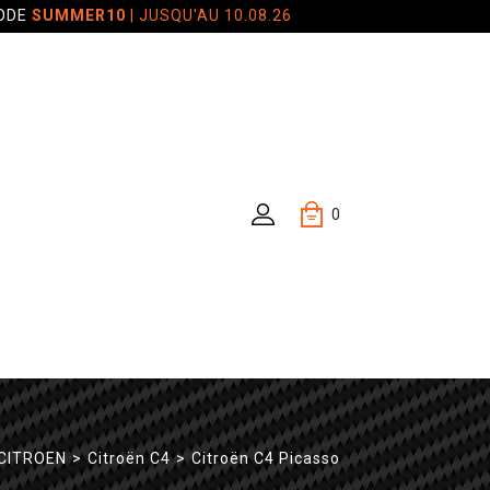
CODE
SUMMER10
| JUSQU'AU 10.08.26
0
CITROEN
>
Citroën C4
>
Citroën C4 Picasso