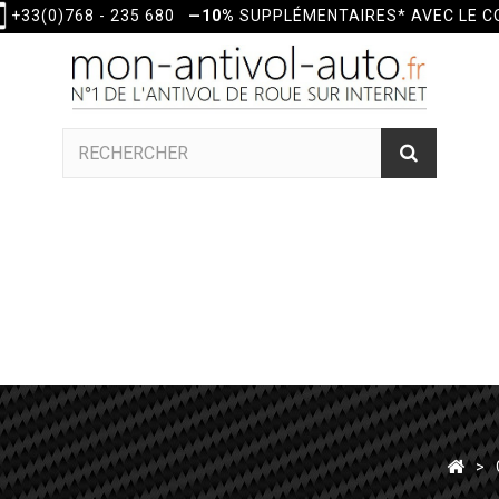
+33(0)768 - 235 680
—10%
SUPPLÉMENTAIRES* AVEC LE 
>