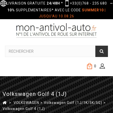
LIVRAISON GRATUITE
24/48H
*
+33(0)768 - 235 680
—
10%
SUPPLÉMENTAIRES* AVEC LE CODE
SUMMER10
|
JUSQU'AU 10.08.26
0
Volkswagen Golf 4 (1J)
>
VOLKSWAGEN
>
Volkswagen Golf (1J/1K/5K/5G)
>
Volkswagen Golf 4 (1J)