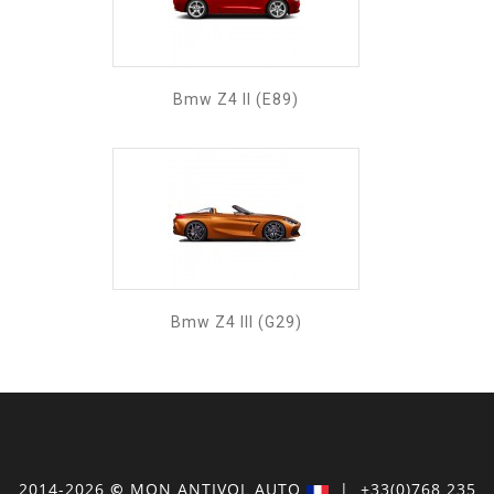
Bmw Z4 II (E89)
Bmw Z4 III (G29)
2014-2026
©
MON
ANTIVOL
AUTO
| +33(0)768 235