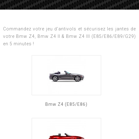
Commandez votre jeu d'antivols et sécurisez les jantes de
votre Bmw Z4, Bmw Z4 II & Bmw Z4 III (E85/E86/E89/G29)
en 5 minutes !
Bmw Z4 (E85/E86)