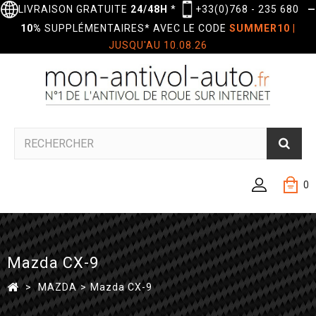
LIVRAISON GRATUITE
24/48H
*
+33(0)768 - 235 680
—
10%
SUPPLÉMENTAIRES* AVEC LE CODE
SUMMER10
|
JUSQU'AU 10.08.26
0
Mazda CX-9
>
MAZDA
>
Mazda CX-9