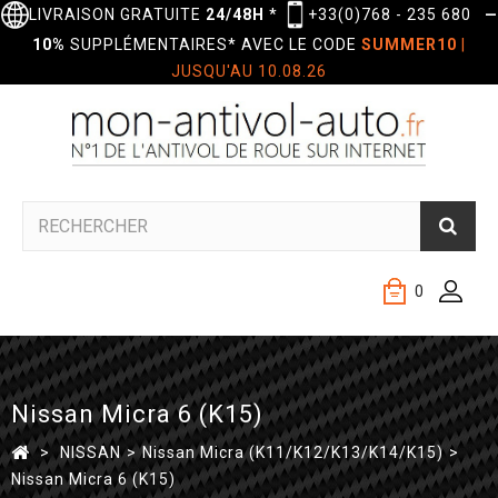
LIVRAISON GRATUITE
24/48H
*
+33(0)768 - 235 680
—
10%
SUPPLÉMENTAIRES* AVEC LE CODE
SUMMER10
|
JUSQU'AU 10.08.26
0
Nissan Micra 6 (K15)
>
NISSAN
>
Nissan Micra (K11/K12/K13/K14/K15)
>
Nissan Micra 6 (K15)