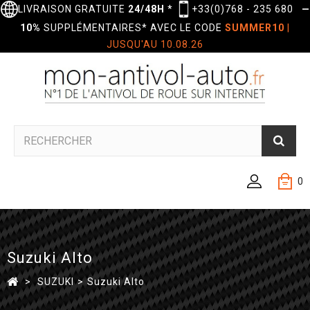
LIVRAISON GRATUITE
24/48H
*
+33(0)768 - 235 680
—
10%
SUPPLÉMENTAIRES* AVEC LE CODE
SUMMER10
|
JUSQU'AU 10.08.26
0
Suzuki Alto
>
SUZUKI
>
Suzuki Alto